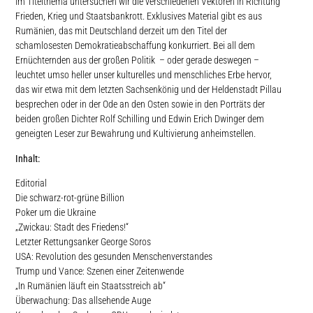
Im Titelthema untersuchen wir die verschiedenen Vektoren in Richtung
Frieden, Krieg und Staatsbankrott. Exklusives Material gibt es aus
Rumänien, das mit Deutschland derzeit um den Titel der
schamlosesten Demokratieabschaffung konkurriert. Bei all dem
Ernüchternden aus der großen Politik
– oder gerade deswegen –
leuchtet umso heller unser kulturelles und menschliches Erbe hervor,
das wir etwa mit dem letzten Sachsenkönig und der Heldenstadt Pillau
besprechen oder in der Ode an den Osten sowie in den Porträts der
beiden großen Dichter Rolf Schilling und Edwin Erich Dwinger dem
geneigten Leser zur Bewahrung und Kultivierung anheimstellen.
Inhalt:
Editorial
Die schwarz-rot-grüne Billion
Poker um die Ukraine
„Zwickau: Stadt des Friedens!“
Letzter Rettungsanker George Soros
USA: Revolution des gesunden Menschenverstandes
Trump und Vance: Szenen einer Zeitenwende
„In Rumänien läuft ein Staatsstreich ab“
Überwachung: Das allsehende Auge