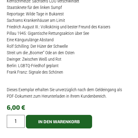
Kernschmelze: Sachsens CDU verschwindet
Staatsknete für den linken Sumpf
Reportage: Wilde Tage in Bukarest
Sachsens Krankenhäuser am Limit
Friedrich August III.: Volkskönig und bester Freund des Kaisers
Pillau 1945: Gigantische Rettungsaktion über See
Eine Kängurulänge Abstand
Rolf Schilling: Der Hüter der Schwelle
Streit um die „Boomer“ Ode an den Osten
Dwinger: Zwischen Weiß und Rot
Berlin: LGBTQ-Friedhof geplant
Frank Franz: Signale des Schönen
Dieses Exemplar erhalten Sie unverzüglich nach dem Geldeingang als
PDF-Dokument zum Herunterladen in Ihrem Kundenbereich.
6,00
€
IN DEN WARENKORB