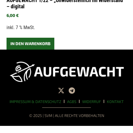
AUFGEWACHT 1/22 – „Unwiderstehlich im Widerstand“
– digital
6,00
€
inkl. 7 % MwSt.
IN DEN WARENKORB
IMPRESSUM & DATENSCHUTZ
AGBS
WIDERRUF
KONTAKT
© 2025 | SVM | ALLE RECHTE VORBEHALTEN