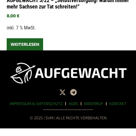
AUFGEWACHT 3/22 – „Selbstversorgung! Warum immer
mehr Sachsen zur Tat schreiten!“
8,00
€
inkl. 7 % MwSt.
WEITERLESEN
IMPRESSUM & DATENSCHUTZ
AGBS
WIDERRUF
KONTAKT
© 2025 | SVM | ALLE RECHTE VORBEHALTEN