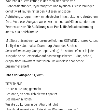
Während die Bevölkerung in den medialen Nebel von
Drohnensichtungen, Cyberangriffen und hybriden Kriegsdrohungen
gehüllt wird, laufen hinter den Kulissen längst die
Aufrüstungsprogramme – mit deutscher Infrastruktur und deutschem
Geld. Mit dieser Ausgabe wollen wir nicht nur aufklären, sondern ein
Zeichen setzen:
Für Aufklärung statt Panik, für Selbstbestimmung
statt NATO-Befehlstreue.
Mit Stolz präsentieren wir die neue Kolumne OSTWIND unseres Autors
Ilia Ryvkin – Journalist, Dramaturg, Autor des Buches
Russendämmerung
(Jungeuropa-Verlag). Ab sofort liefert er in jeder
Ausgabe seine Perspektive auf das Weltgeschehen – klug, scharf,
geopolitisch unkorrekt. Wir freuen uns auf diese spannende
Zusammenarbeit!
Inhalt der Ausgabe 11/2025:
TITELTHEMA
NATO: In Stellung gebracht
Der Mann, an dem sich die Welt spaltet
Dealmaker in Nöten
Wie die EU Europa in den Abgrund führt
„Russland weigert sich, Satellit des Westens zu werden“