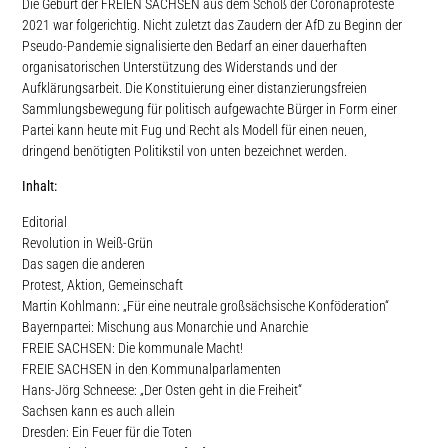
Die Geburt der FREIEN SACHSEN aus dem Schoß der Coronaproteste
2021 war folgerichtig. Nicht zuletzt das Zaudern der AfD zu Beginn der
Pseudo-Pandemie signalisierte den Bedarf an einer dauerhaften
organisatorischen Unterstützung des Widerstands und der
Aufklärungsarbeit. Die Konstituierung einer distanzierungsfreien
Sammlungsbewegung für politisch aufgewachte Bürger in Form einer
Partei kann heute mit Fug und Recht als Modell für einen neuen,
dringend benötigten Politikstil von unten bezeichnet werden.
Inhalt:
Editorial
Revolution in Weiß-Grün
Das sagen die anderen
Protest, Aktion, Gemeinschaft
Martin Kohlmann: „Für eine neutrale großsächsische Konföderation“
Bayernpartei: Mischung aus Monarchie und Anarchie
FREIE SACHSEN: Die kommunale Macht!
FREIE SACHSEN in den Kommunalparlamenten
Hans-Jörg Schneese: „Der Osten geht in die Freiheit“
Sachsen kann es auch allein
Dresden: Ein Feuer für die Toten