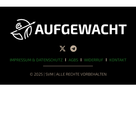
IMPRESSUM & DATENSCHUTZ
AGBS
WIDERRUF
KONTAKT
© 2025 | SVM | ALLE RECHTE VORBEHALTEN