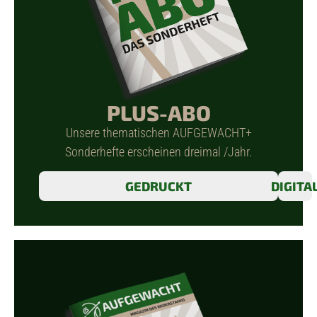
PLUS-ABO
Unsere thematischen AUFGEWACHT+
Sonderhefte erscheinen dreimal /Jahr.
GEDRUCKT
DIGITA