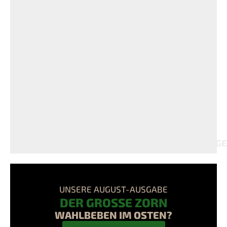
G
UNSERE AUGUST-AUSGABE
DER GROSSE ZORN
WAHLBEBEN IM OSTEN?